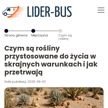
Strona główna
Mężczyzna
Czym są
rośliny
przystosowane
do życia w
Czym są rośliny
skrajnych
warunkach i
przystosowane do życia w
jak przetrwają
skrajnych warunkach i jak
przetrwają
Data publikacji: 2025-06-03