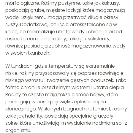
morfologiczne. Rośliny pustynne, takie jak kaktusy,
posiadają grube, mięsiste łodygi, które magazynują
wodę. Dzięki temu mogą przetrwać długie okresy
suszy. Dodatkowo, ich liście przekształcone są w
kolce, co minimalizuje utratę wody i chroni je przed
roślinożercami. Inne rośliny, takie jak sukulenty,
również posiadają zdolność magazynowania wody
w swoich tkankach.
W tundrach, gdzie temperatury są ekstremalnie
niskie, rośliny przystosowały się poprzez rozwinięcie
niskiego wzrostu i tworzenie gęstych poduszek. Taka
forma chroni je przed silnym wiatrem i utratą ciepła.
Rośliny te często mają także ciemne barwy, które
pomagają w absorpcji większej ilości ciepła
słonecznego. W słonych bagnach natomiast, rośliny
takie jak halofity, posiadają specjalne gruczoły
solne, które umożliwiają im wydalanie nadmiaru soli z
organizmu.