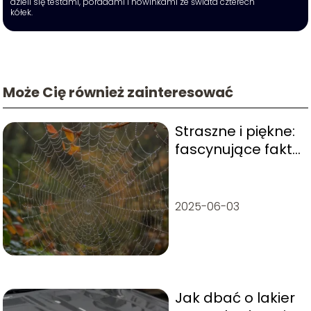
dzieli się testami, poradami i nowinkami ze świata czterech
kółek.
Może Cię również zainteresować
Straszne i piękne:
fascynujące fakty
o pajęczakach
2025-06-03
Jak dbać o lakier