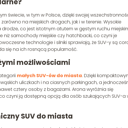
larne?
 świecie, w tym w Polsce, dzięki swojej wszechstronnośc
 zarówno na miejskich drogach, jak i w terenie. Wysokie
drodze, co jest istotnym atutem w gęstym ruchu miejskim
e niż samochody miejskie czy hatchbacki, co czyni je
oczesne technologie i silniki sprawiają, że SUV-y są cor
da się na ich rosnącą popularność.
użymi możliwościami
ategorii
małych SUV-ów do miasta
. Dzięki kompaktowy
ąskich uliczkach i na ciasnych parkingach, a jednocześ
 nawet cztery osoby z bagażami. Arona wyróżnia się
o czyni ją dostępną opcją dla osób szukających SUV-a
iczny SUV do miasta