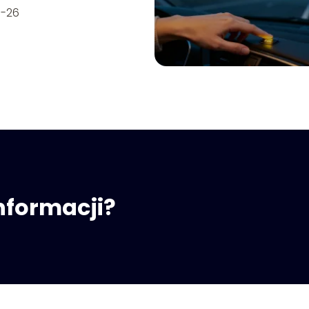
7-26
informacji?