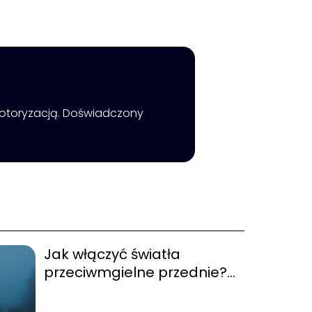
ą motoryzacją. Doświadczony
Jak włączyć światła
przeciwmgielne przednie?
Poradnik krok po kroku