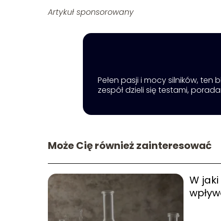
Artykuł sponsorowany
Pełen pasji i mocy silników, ten
zespół dzieli się testami, porad
Może Cię również zainteresować
W jak
wpływ