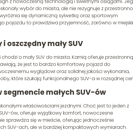
esign z nowoczesną technologią i świetnymi osiągami. Je
konały wybór do miasta, ale nie rezygnuje z przestronnoś
c wyróżnia się dynamiczną sylwetką oraz sportowym
ego pojazdu to prawdziwa przyjemność, zarówno w miejsk
 i oszczędny mały SUV
li chodzi o mały SUV do miasta. Kamiq oferuje przestronn
prawiają, że jest to bardzo komfortowy pojazd do
owoczesnemu wyglądowi oraz solidnej jakości wykonania,
oby, które szukają funkcjonalnego SUV-a w rozsądnej cen
 w segmencie małych SUV-ów
skonałymi właściwościami jezdnymi. Choć jest to jeden z
 SUV-ów, oferuje wyjątkowy komfort, nowoczesne
tnie sprawdza się w mieście, oferując jednocześnie
zych SUV-ach, ale w bardziej kompaktowych wymiarach.