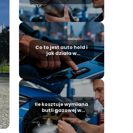
sprawdzić wartość?
Co to jest auto hold i
jak działa w
samochodzie?
Ile kosztuje wymiana
butli gazowej w
samochodzie?