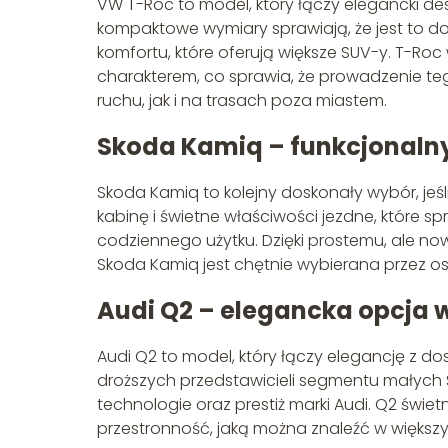
VW T-Roc to model, który łączy elegancki d
kompaktowe wymiary sprawiają, że jest to dos
komfortu, które oferują większe SUV-y. T-Ro
charakterem, co sprawia, że prowadzenie t
ruchu, jak i na trasach poza miastem.
Skoda Kamiq – funkcjonalny
Skoda Kamiq to kolejny doskonały wybór, jeś
kabinę i świetne właściwości jezdne, które s
codziennego użytku. Dzięki prostemu, ale n
Skoda Kamiq jest chętnie wybierana przez os
Audi Q2 – elegancka opcja
Audi Q2 to model, który łączy elegancję z do
droższych przedstawicieli segmentu małych
technologie oraz prestiż marki Audi. Q2 świe
przestronność, jaką można znaleźć w więks