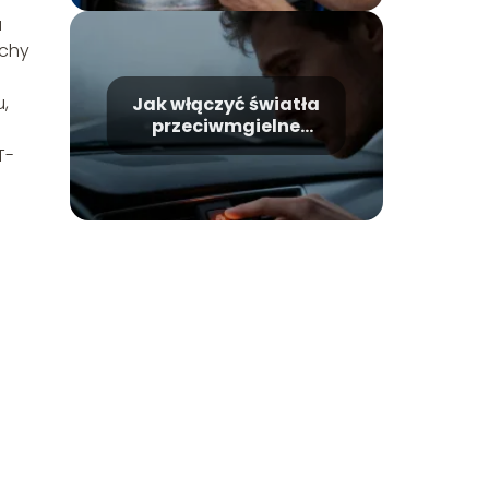
u
echy
u,
Jak włączyć światła
przeciwmgielne
tylne? Poradnik krok
T-
po kroku