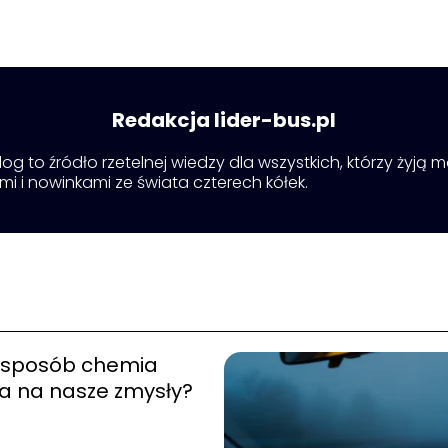
Redakcja lider-bus.pl
 blog to źródło rzetelnej wiedzy dla wszystkich, którzy żyj
ami i nowinkami ze świata czterech kółek.
i sposób chemia
a na nasze zmysły?