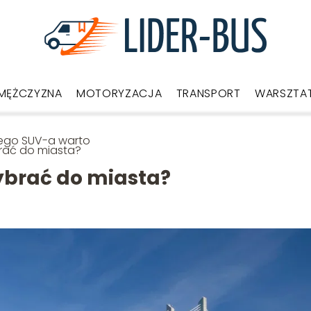
MĘŻCZYZNA
MOTORYZACJA
TRANSPORT
WARSZTA
ego SUV-a warto
rać do miasta?
ybrać do miasta?