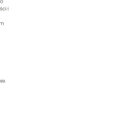
go
ci i
im
ą
ie.