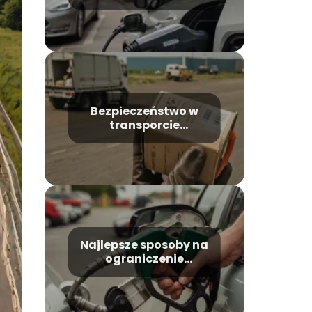
dotyczące
transportu
drogowego
Bezpieczeństwo w
transporcie
materiałów
niebezpiecznych
Najlepsze sposoby na
ograniczenie
kosztów paliwa w
transporcie
drogowym