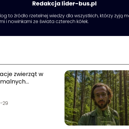
Redakcja lider-bus.pl
 blog to źródło rzetelnej wiedzy dla wszystkich, którzy żyj
ami i nowinkami ze świata czterech kółek.
cje zwierząt w
emalnych
wiskach
7-29