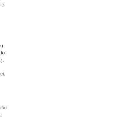
ie
ia
ada
i,
ci,
ści
do