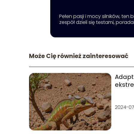
Pełen pasji i mocy silników, ten
zespół dzieli się testami, porad
Może Cię również zainteresować
Adapta
ekstr
środo
2024-0