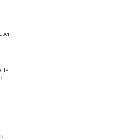
ości
i
ekty
h.
e
su