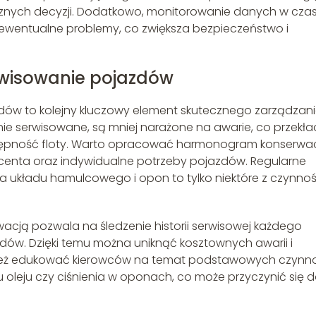
znych decyzji. Dodatkowo, monitorowanie danych w czas
ewentualne problemy, co zwiększa bezpieczeństwo i
rwisowanie pojazdów
dów to kolejny kluczowy element skutecznego zarządzan
rnie serwisowane, są mniej narażone na awarie, co przekł
stępność floty. Warto opracować harmonogram konserwacj
ucenta oraz indywidualne potrzeby pojazdów. Regularne
la układu hamulcowego i opon to tylko niektóre z czynnoś
cją pozwala na śledzenie historii serwisowej każdego
dów. Dzięki temu można uniknąć kosztownych awarii i
ież edukować kierowców na temat podstawowych czynno
u oleju czy ciśnienia w oponach, co może przyczynić się 