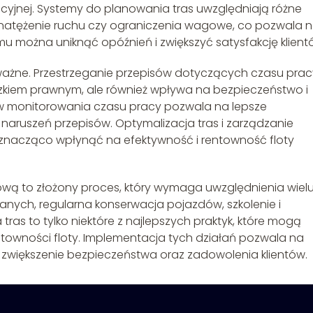
cyjnej. Systemy do planowania tras uwzględniają różne
e, natężenie ruchu czy ograniczenia wagowe, co pozwala 
emu można uniknąć opóźnień i zwiększyć satysfakcję klient
ażne. Przestrzeganie przepisów dotyczących czasu pracy
zkiem prawnym, ale również wpływa na bezpieczeństwo i
 monitorowania czasu pracy pozwala na lepsze
 naruszeń przepisów. Optymalizacja tras i zarządzanie
 znacząco wpłynąć na efektywność i rentowność floty
wą to złożony proces, który wymaga uwzględnienia wiel
anych, regularna konserwacja pojazdów, szkolenie i
as to tylko niektóre z najlepszych praktyk, które mogą
ntowności floty. Implementacja tych działań pozwala na
 zwiększenie bezpieczeństwa oraz zadowolenia klientów.