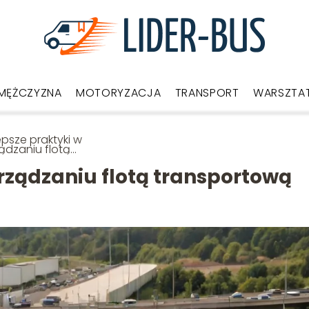
MĘŻCZYZNA
MOTORYZACJA
TRANSPORT
WARSZTA
epsze praktyki w
ądzaniu flotą
nsportową
rządzaniu flotą transportową