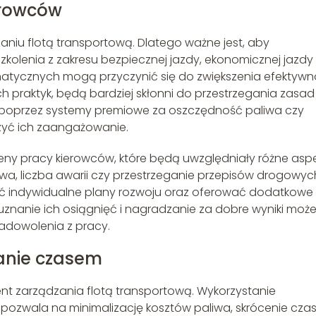
erowców
niu flotą transportową. Dlatego ważne jest, aby
zkolenia z zakresu bezpiecznej jazdy, ekonomicznej jazdy
tycznych mogą przyczynić się do zwiększenia efektywn
ch praktyk, będą bardziej skłonni do przestrzegania zasad 
poprzez systemy premiowe za oszczędność paliwa czy
yć ich zaangażowanie.
ny pracy kierowców, które będą uwzględniały różne asp
liwa, liczba awarii czy przestrzeganie przepisów drogowyc
 indywidualne plany rozwoju oraz oferować dodatkowe
znanie ich osiągnięć i nagradzanie za dobre wyniki moż
zadowolenia z pracy.
zanie czasem
ent zarządzania flotą transportową. Wykorzystanie
ozwala na minimalizację kosztów paliwa, skrócenie cza