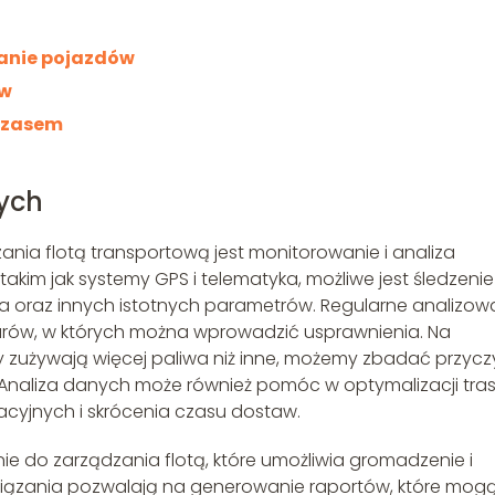
wanie pojazdów
ów
 czasem
ych
nia flotą transportową jest monitorowanie i analiza
kim jak systemy GPS i telematyka, możliwe jest śledzenie
iwa oraz innych istotnych parametrów. Regularne analizow
arów, w których można wprowadzić usprawnienia. Na
zdy zużywają więcej paliwa niż inne, możemy zbadać przyc
Analiza danych może również pomóc w optymalizacji tras
acyjnych i skrócenia czasu dostaw.
 do zarządzania flotą, które umożliwia gromadzenie i
wiązania pozwalają na generowanie raportów, które mog