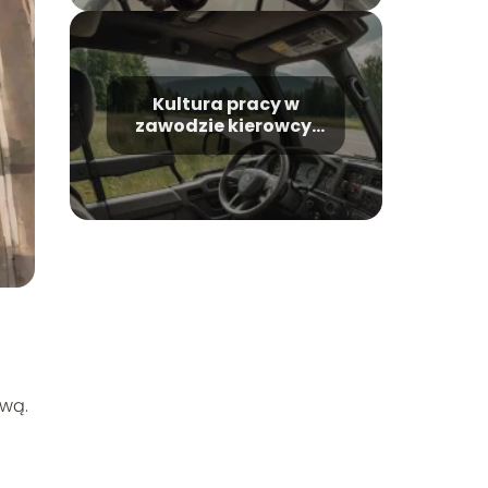
Kultura pracy w
zawodzie kierowcy:
Wyzwania i
rozwiązania
m
ową.