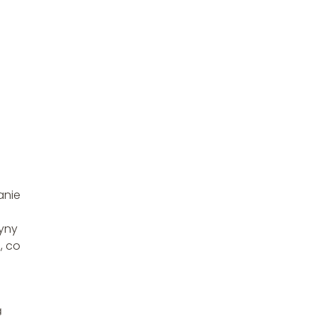
anie
zyny
, co
ą