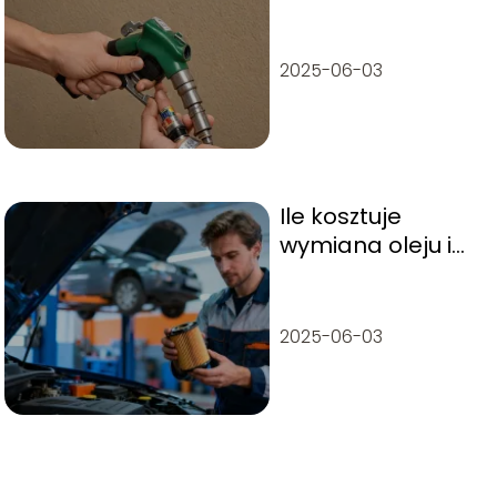
dieslem: który
napęd jest lepszy
dla ciebie?
2025-06-03
Ile kosztuje
wymiana oleju i
filtrów? Sprawdź
aktualne ceny
2025-06-03